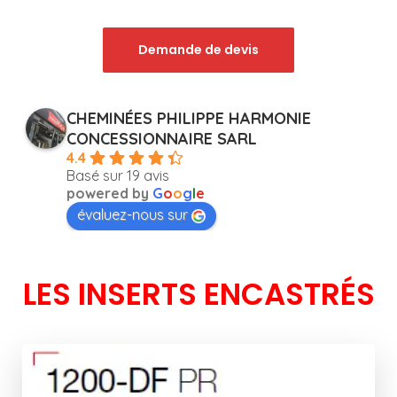
Demande de devis
CHEMINÉES PHILIPPE HARMONIE
CONCESSIONNAIRE SARL
4.4
Basé sur 19 avis
powered by
G
o
o
g
l
e
évaluez-nous sur
LES INSERTS ENCASTRÉS