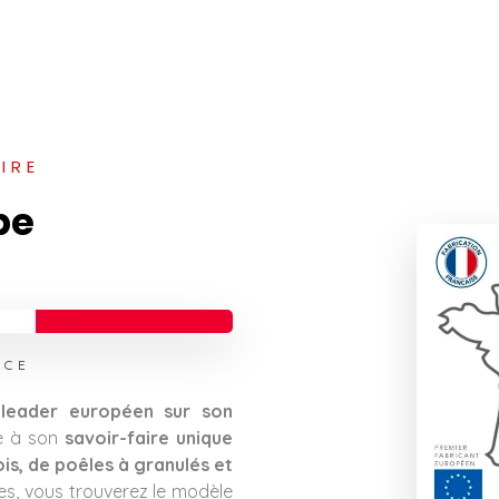
IRE
pe
NCE
t
leader européen sur son
e à son
savoir-faire unique
is, de poêles à granulés et
ies, vous trouverez le modèle