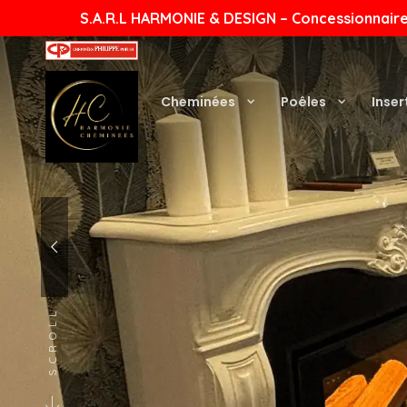
S.A.R.L HARMONIE & DESIGN – Concessionnaire
Cheminées
Poêles
Inser
SCROLL